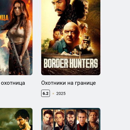
 охотница
Oxoтники нa гpaницe
6.2
2025