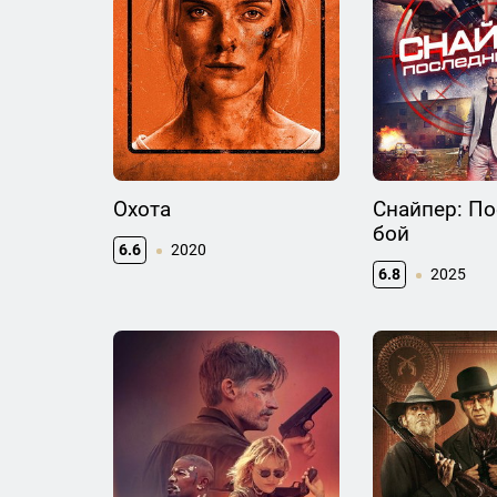
Охота
Снайпер: П
бой
6.6
2020
6.8
2025