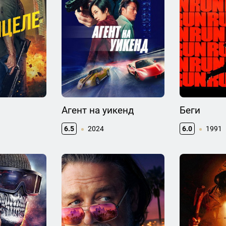
Агент на уикенд
Беги
6.5
2024
6.0
1991