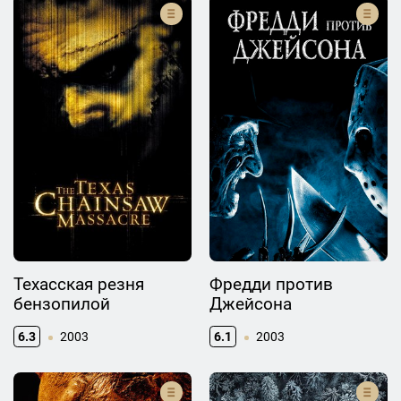
Техасская резня
Фредди против
бензопилой
Джейсона
6.3
2003
6.1
2003