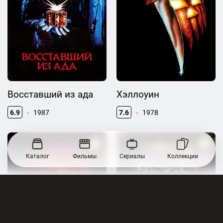
Восставший из ада
Хэллоуин
6.9
1987
7.6
1978
Каталог
Фильмы
Сериалы
Коллекции