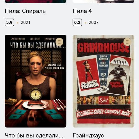
Пила: Спираль
Пила 4
5.9
2021
6.2
2007
Что бы вы сделали...
Грайндхаус