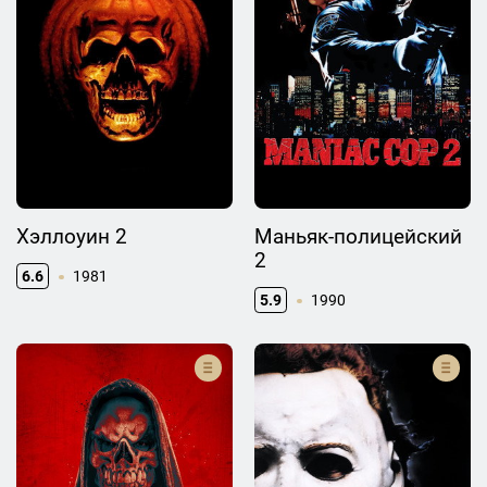
Хэллоуин 2
Маньяк-полицейский
2
6.6
1981
5.9
1990