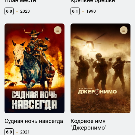
План мести
Крепкие орешки
6.0
2023
6.1
1990
Судная ночь навсегда
Кодовое имя
"Джеронимо"
6.9
2021