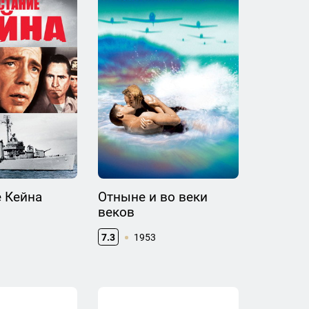
 Кейна
Отныне и во веки
веков
7.3
1953