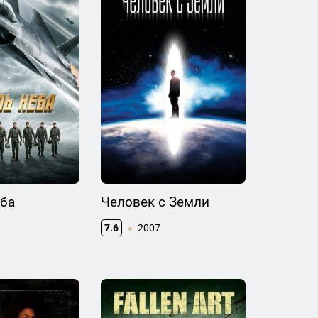
еба
Человек с Земли
7.6
2007