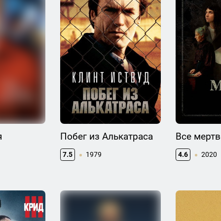
я
Побег из Алькатраса
Все мерт
7.5
1979
4.6
2020