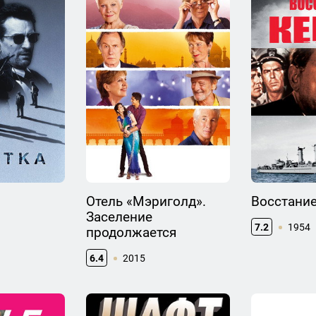
Отель «Мэриголд».
Восстание
Заселение
7.2
1954
продолжается
6.4
2015