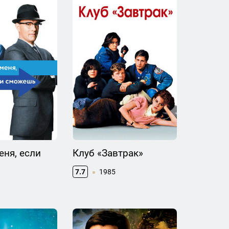
ня, если
Клуб «Завтрак»
7.7
1985