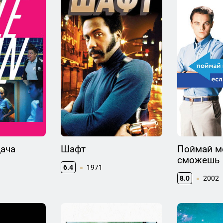
дача
Шафт
Поймай ме
сможешь
6.4
1971
8.0
2002