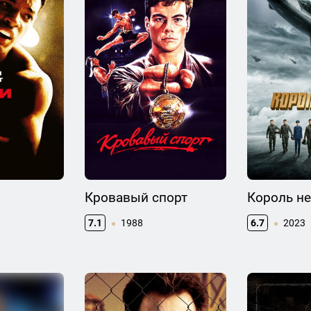
Кровавый спорт
Король н
7.1
1988
6.7
2023