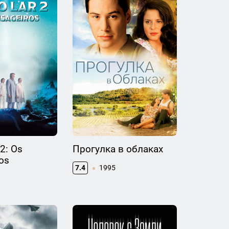
2: Os
Прогулка в облаках
os
7.4
1995