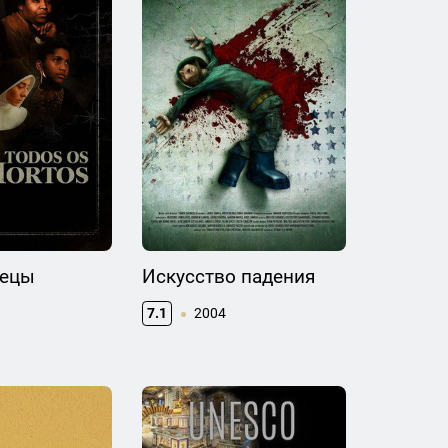
вецы
Искусство падения
7.1
2004