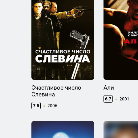
Счастливое число
Али
Слевина
6.7
2001
7.5
2006