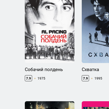
Собачий полдень
Схватка
7.9
1975
7.9
1995