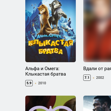
Альфа и Омега:
Вдали от ра
Клыкастая братва
7.1
2002
5.9
2010