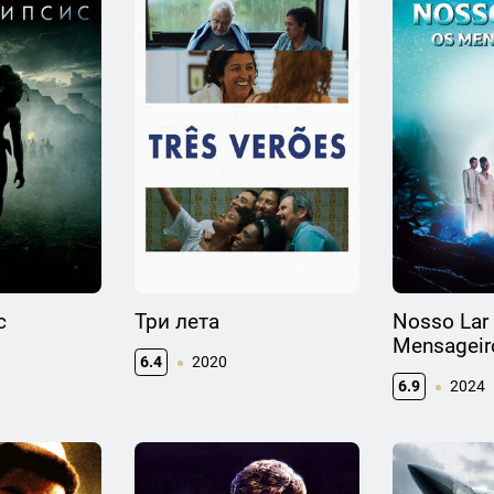
с
Три лета
Nosso Lar 
Mensageir
6.4
2020
6.9
2024