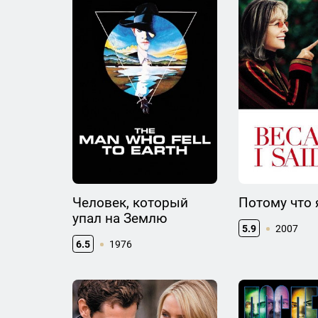
Человек, который
Потому что я
упал на Землю
5.9
2007
6.5
1976