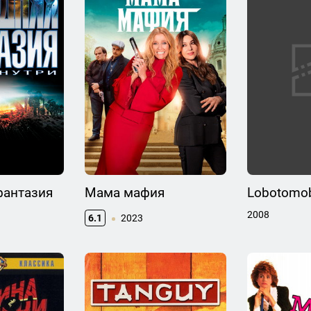
фантазия
Мама мафия
Lobotomob
2008
6.1
2023