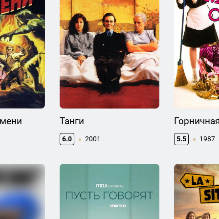
емени
Танги
Горничная
6.0
2001
5.5
1987