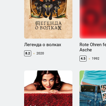
Легенда о волках
Rote Ohren f
Asche
8.2
2020
4.5
1992