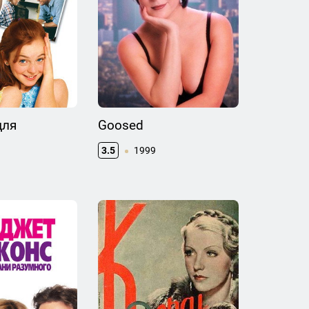
для
Goosed
й
3.5
1999