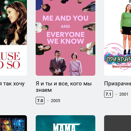
 так хочу
Я и ты и все, кого мы
Призрачн
знаем
7.1
2001
7.0
2005