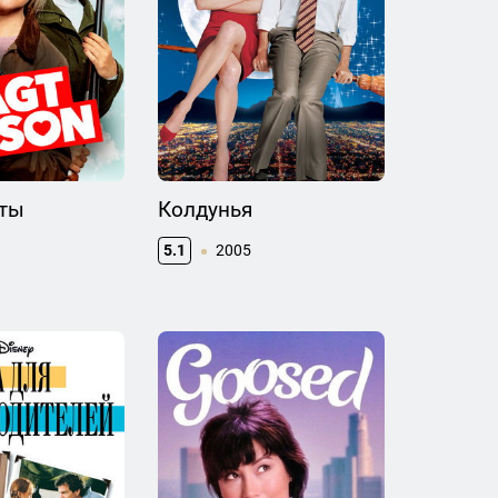
оты
Колдунья
5.1
2005