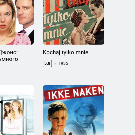
Джонс:
Kochaj tylko mnie
умного
5.8
1935