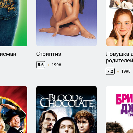
исман
Стриптиз
Ловушка 
родителе
5.6
1996
7.2
1998