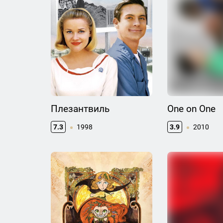
Плезантвиль
One on One
7.3
1998
3.9
2010