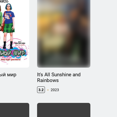
ый мир
It's All Sunshine and
Rainbows
3.2
2023