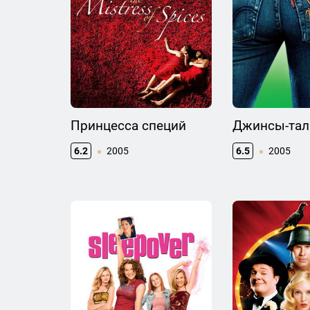
Принцесса специй
Джинсы-тал
6.2
2005
6.5
2005