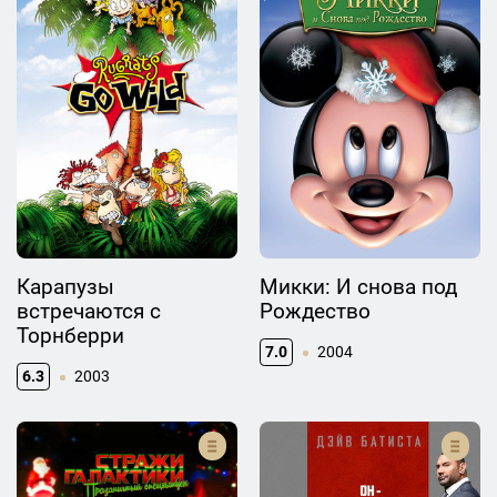
Карапузы
Микки: И снова под
встречаются с
Рождество
Торнберри
7.0
2004
6.3
2003