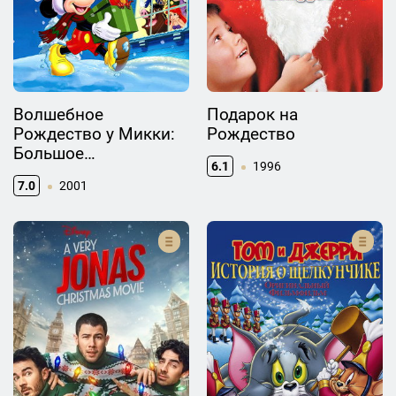
Волшебное
Подарок на
Рождество у Микки:
Рождество
Большое
6.1
1996
Рождественское
7.0
2001
Приключение