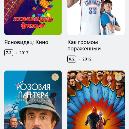
Ясновидец: Кино
Как громом
поражённый
7.2
2017
6.2
2012