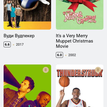
Вуди Вудпекер
It's a Very Merry
Muppet Christmas
6.6
2017
Movie
6.0
2002