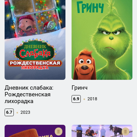
Дневник слабака:
Гринч
Рождественская
6.9
2018
лихорадка
6.7
2023