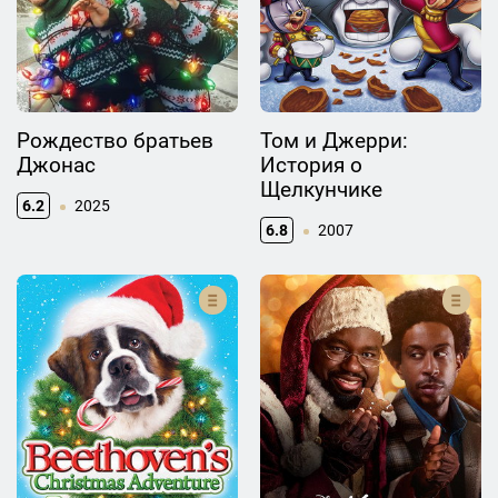
Рождество братьев
Том и Джерри:
Джонас
История о
Щелкунчике
6.2
2025
6.8
2007