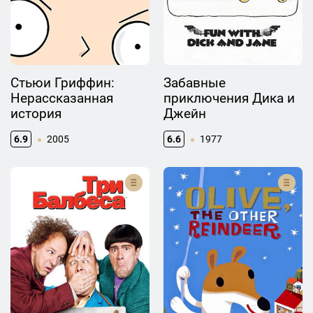
Стьюи Гриффин:
Забавные
Нерассказанная
приключения Дика и
история
Джейн
6.9
2005
6.6
1977