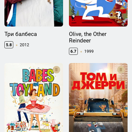
Три балбеса
Olive, the Other
Reindeer
5.8
2012
6.7
1999