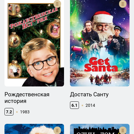
Рождественская
Достать Санту
история
6.1
2014
7.2
1983