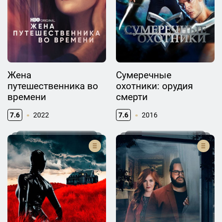
Жена
Сумеречные
путешественника во
охотники: орудия
времени
смерти
7.6
2022
7.6
2016