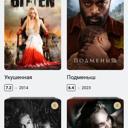
Укушенная
Подменыш
7.2
2014
6.4
2023