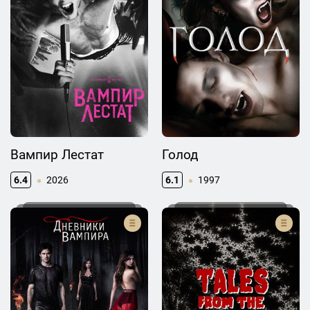
Вампир Лестат
Голод
6.4
2026
6.1
1997