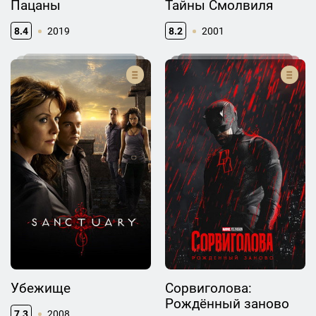
Пацаны
Тайны Смолвиля
8.4
2019
8.2
2001
Убежище
Сорвиголова:
Рождённый заново
7.3
2008