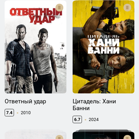
Ответный удар
Цитадель: Хани
Банни
7.4
2010
6.7
2024