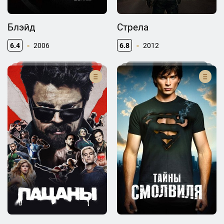
Блэйд
Стрела
6.4
2006
6.8
2012