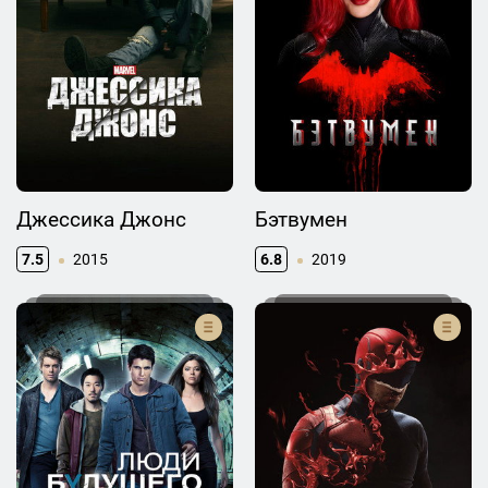
Джессика Джонс
Бэтвумен
7.5
2015
6.8
2019