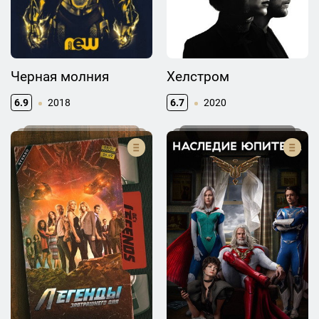
Черная молния
Хелстром
6.9
2018
6.7
2020