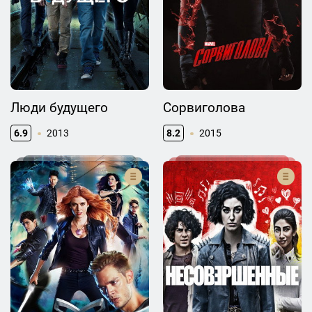
Люди будущего
Сорвиголова
6.9
2013
8.2
2015