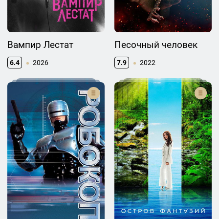
Вампир Лестат
Песочный человек
6.4
2026
7.9
2022