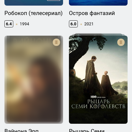
Робокоп (телесериал)
Остров фантазий
6.4
1994
6.0
2021
Вайнона Эрп
Рыцарь Семи