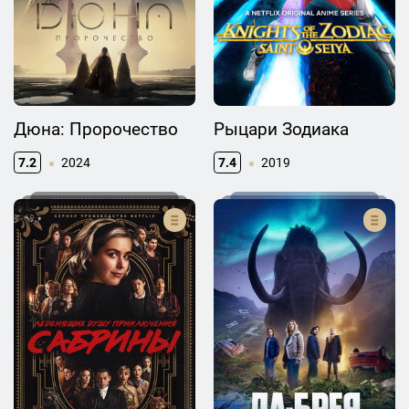
Дюна: Пророчество
Рыцари Зодиака
7.2
2024
7.4
2019