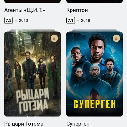
Агенты «Щ.И.Т.»
Криптон
7.5
2013
7.1
2018
Рыцари Готэма
Суперген