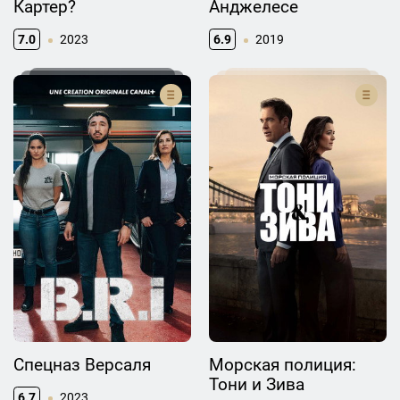
Картер?
Анджелесе
7.0
2023
6.9
2019
Спецназ Версаля
Морская полиция:
Тони и Зива
6.7
2023