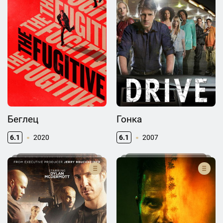
Беглец
Гонка
6.1
2020
6.1
2007