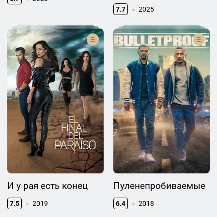
7.7
2025
И у рая есть конец
Пуленепробиваемые
7.5
2019
6.4
2018