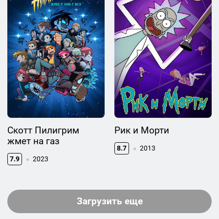
Скотт Пилигрим
Рик и Морти
жмет на газ
8.7
2013
7.9
2023
Загрузить еще