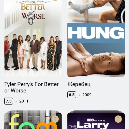
Tyler Perry's For Better
Жеребец
or Worse
6.5
2009
7.3
2011