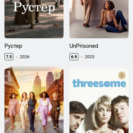
Рустер
UnPrisoned
7.5
2026
6.9
2023