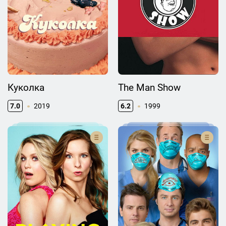
Куколка
The Man Show
7.0
2019
6.2
1999