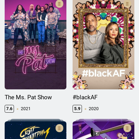
The Ms. Pat Show
#blackAF
7.6
2021
5.9
2020