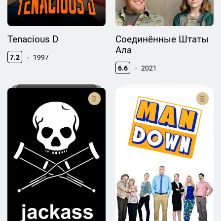
Tenacious D
Соединённые Штаты
Ала
7.2
1997
6.6
2021