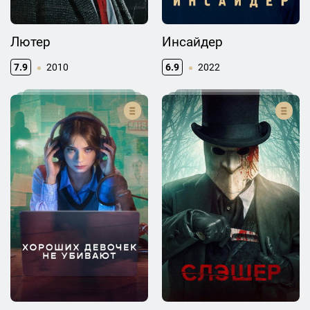
Лютер
Инсайдер
7.9
2010
6.9
2022