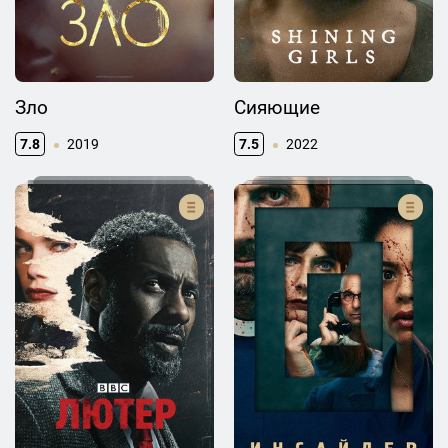
Зло
Сияющие
7.8
2019
7.5
2022