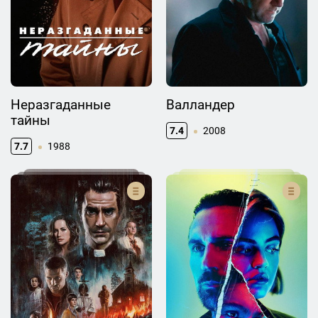
Неразгаданные
Валландер
тайны
7.4
2008
7.7
1988