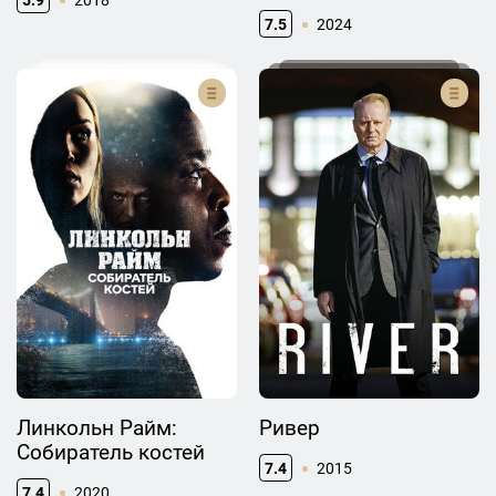
7.5
2024
Линкольн Райм:
Ривер
Собиратель костей
7.4
2015
7.4
2020