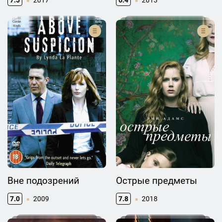
7.5
2017
6.4
2013
Вне подозрений
Острые предметы
7.0
2009
7.8
2018