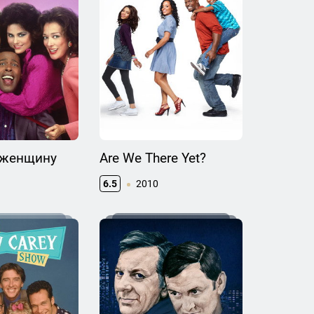
 женщину
Are We There Yet?
6.5
2010