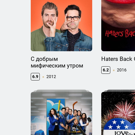
С добрым
Haters Back 
мифическим утром
6.2
2016
6.9
2012