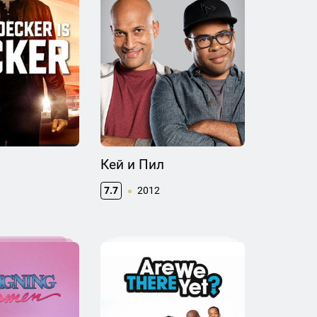
Кей и Пил
7.7
2012