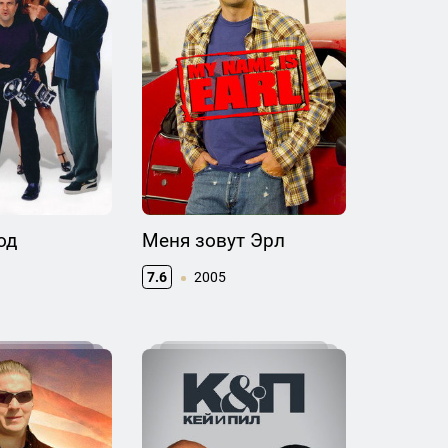
од
Меня зовут Эрл
7.6
2005