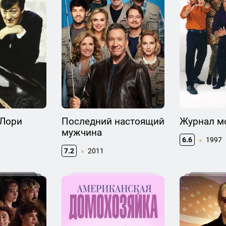
 Лори
Последний настоящий
Журнал м
мужчина
6.6
1997
7.2
2011