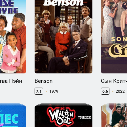
тва Пэйн
Benson
Сын Крит
7.1
1979
6.6
2022