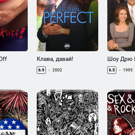
Off
Клава, давай!
Шоу Дрю 
6.9
2002
6.5
1995