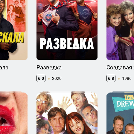
ала
Разведка
Создавая
6.0
2020
6.8
1986