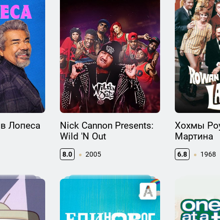
ив Лопеса
Nick Cannon Presents:
Хохмы Ро
Wild 'N Out
Мартина
8.0
2005
6.8
1968