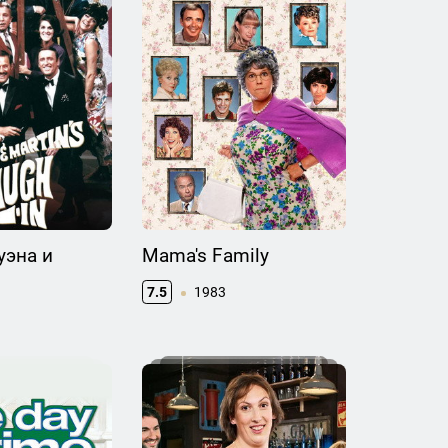
уэна и
Mama's Family
7.5
1983