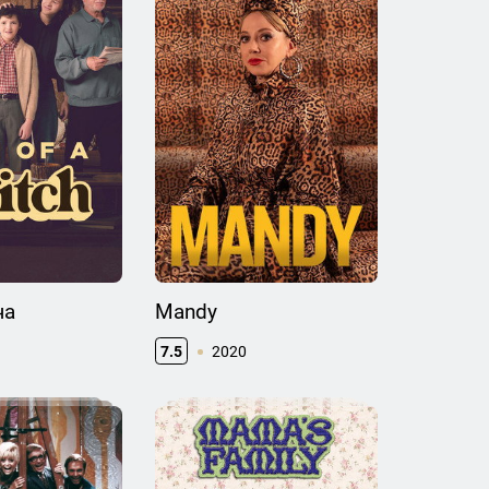
ча
Mandy
7.5
2020