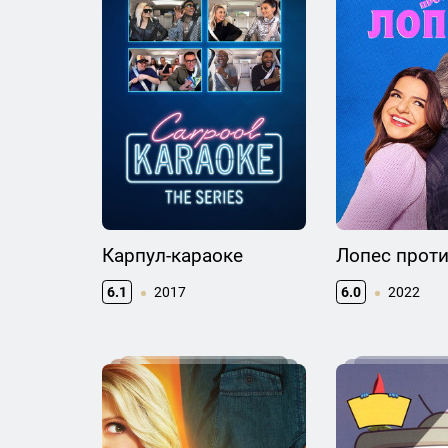
Карпул-караоке
Лопес прот
6.1
2017
6.0
2022