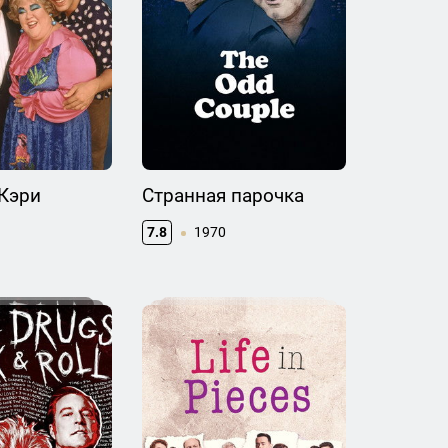
Кэри
Странная парочка
7.8
1970