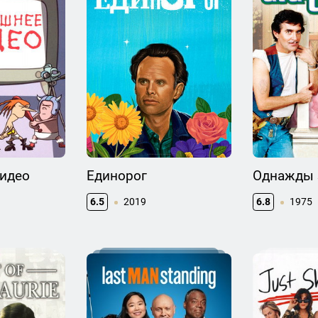
идео
Единорог
Однажды 
6.5
2019
6.8
1975