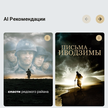
AI Р­е­к­о­м­е­н­д­а­ц­и­и