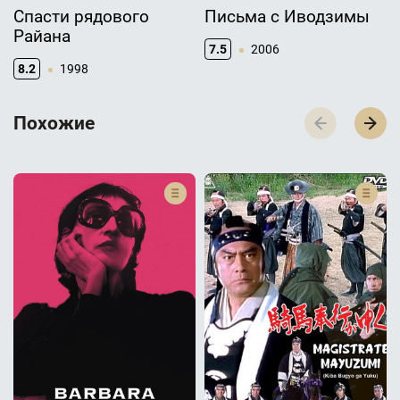
Спасти рядового
Письма с Иводзимы
Райана
7.5
2006
8.2
1998
П­­­о­­­х­­­о­­­ж­­­и­­­е