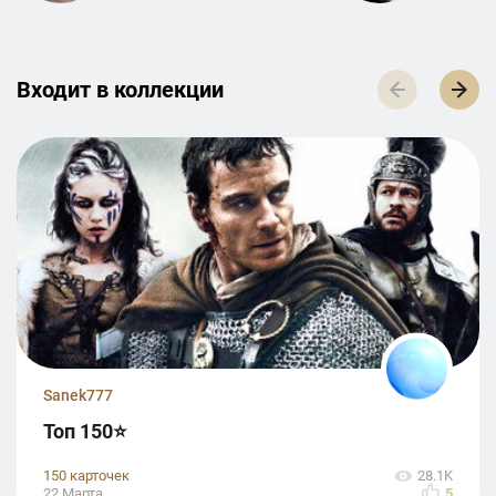
Входит в к­о­л­л­е­к­ц­и­и
Sanek777
Топ 150⭐️
150 карточек
28.1K
22 Марта
5