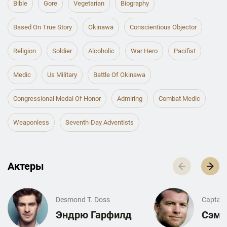
Bible
Gore
Vegetarian
Biography
Based On True Story
Okinawa
Conscientious Objector
Religion
Soldier
Alcoholic
War Hero
Pacifist
Medic
Us Military
Battle Of Okinawa
Congressional Medal Of Honor
Admiring
Combat Medic
Weaponless
Seventh-Day Adventists
Актеры
Desmond T. Doss
Captain
Эндрю Гарфилд
Сэм 