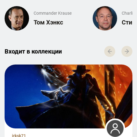
Commander Krause
Charlie 
Том Хэнкс
Стив
Входит в к­о­л­л­е­к­ц­и­и
irksk71