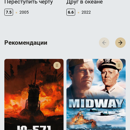
Переступить черту
Друг в океане
7.5
2005
6.6
2022
Р­­­е­­­к­­­о­­­м­­­е­­­н­­­д­­­а­­­ц­­­и­­­и