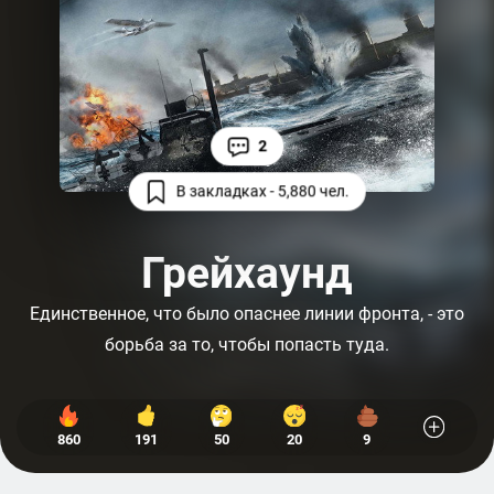
2
В закладках - 5,880 чел.
Грейхаунд
Единственное, что было опаснее линии фронта, - это
борьба за то, чтобы попасть туда.
860
191
50
20
9