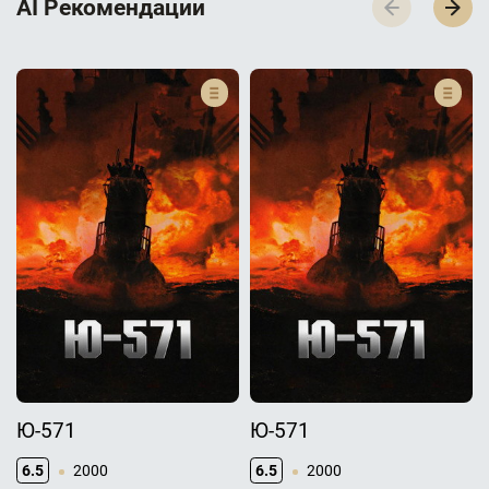
AI Р­е­к­о­м­е­н­д­а­ц­и­и
Ю-571
Ю-571
6.5
2000
6.5
2000