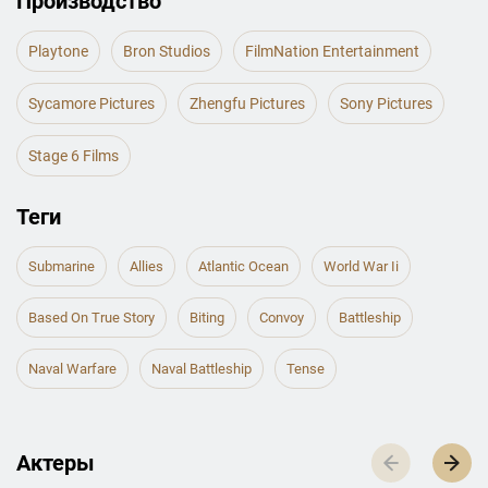
Производство
Playtone
Bron Studios
FilmNation Entertainment
Sycamore Pictures
Zhengfu Pictures
Sony Pictures
Stage 6 Films
Теги
Submarine
Allies
Atlantic Ocean
World War Ii
Based On True Story
Biting
Convoy
Battleship
Naval Warfare
Naval Battleship
Tense
Актеры